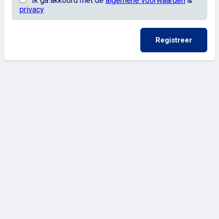
Ik ga akkoord met de
algemene voorwaarden
&
privacy
Registreer